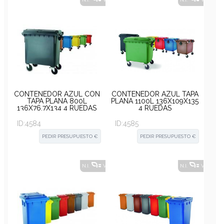
CONTENEDOR AZUL CON
CONTENEDOR AZUL TAPA
TAPA PLANA 800L
PLANA 1100L 136X109X135
136X76,7X134 4 RUEDAS
4 RUEDAS
ID:
4584
ID:
4585
PEDIR PRESUPUESTO €
PEDIR PRESUPUESTO €
N.I.
VER ALTERNATIVAS
?
N.I.
VER ALT