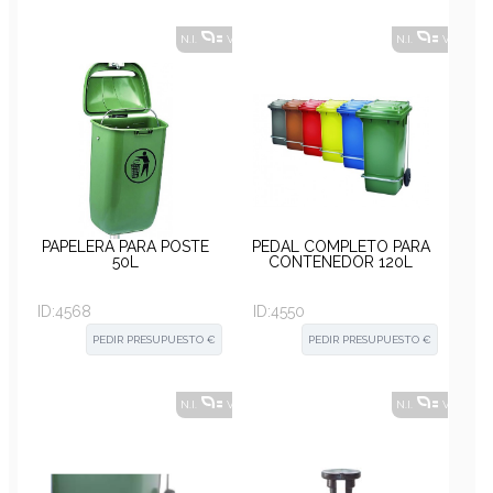
N.I.
VER ALTERNATIVAS
?
N.I.
VER ALT
PAPELERA PARA POSTE
PEDAL COMPLETO PARA
50L
CONTENEDOR 120L
ID:
4568
ID:
4550
PEDIR PRESUPUESTO €
PEDIR PRESUPUESTO €
N.I.
VER ALTERNATIVAS
?
N.I.
VER ALT