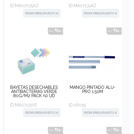
ID:
MA07075AZ
ID:
MA07131AZ
PEDIR PRESUPUESTO €
PEDIR PRESUPUESTO €
N.I.
VER ALTERNATIVAS
?
N.I.
VER ALT
BAYETAS DESECHABLES
MANGO PINTADO ALU-
ANTIBACTERIAS VERDE
PRO 1.50M
80G/M2 PACK 50 UD
ID:
MA07131VE
ID:
06019
PEDIR PRESUPUESTO €
PEDIR PRESUPUESTO €
N.I.
VER ALTERNATIVAS
?
N.I.
VER ALT