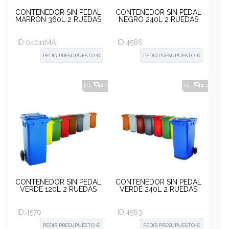
CONTENEDOR SIN PEDAL
CONTENEDOR SIN PEDAL
MARRÓN 360L 2 RUEDAS
NEGRO 240L 2 RUEDAS
ID:
04011MA
ID:
4586
PEDIR PRESUPUESTO €
PEDIR PRESUPUESTO €
N.I.
VER ALTERNATIVAS
?
N.I.
VER ALT
CONTENEDOR SIN PEDAL
CONTENEDOR SIN PEDAL
VERDE 120L 2 RUEDAS
VERDE 240L 2 RUEDAS
ID:
4570
ID:
4563
PEDIR PRESUPUESTO €
PEDIR PRESUPUESTO €