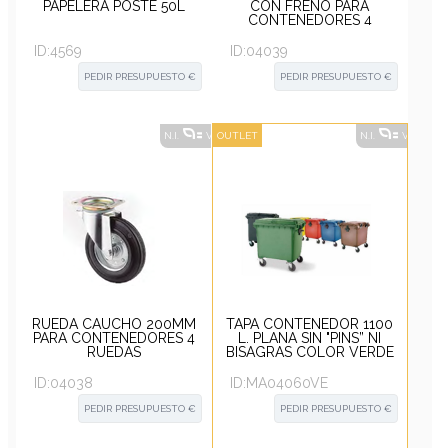
PAPELERA POSTE 50L
CON FRENO PARA
CONTENEDORES 4
RUEDAS
ID:
4569
ID:
04039
PEDIR PRESUPUESTO €
PEDIR PRESUPUESTO €
N.I.
VER ALTERNATIVAS
OUTLET
?
N.I.
VER ALT
RUEDA CAUCHO 200MM
TAPA CONTENEDOR 1100
PARA CONTENEDORES 4
L. PLANA SIN "PINS” NI
RUEDAS
BISAGRAS COLOR VERDE
ID:
04038
ID:
MA04060VE
PEDIR PRESUPUESTO €
PEDIR PRESUPUESTO €