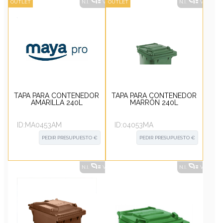
OUTLET
N.I.
VER ALTERNATIVAS
OUTLET
?
N.I.
VER ALT
TAPA PARA CONTENEDOR
TAPA PARA CONTENEDOR
AMARILLA 240L
MARRÓN 240L
ID:
MA0453AM
ID:
04053MA
PEDIR PRESUPUESTO €
PEDIR PRESUPUESTO €
N.I.
VER ALTERNATIVAS
?
N.I.
VER ALT