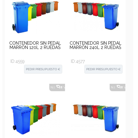
CONTENEDOR SIN PEDAL
CONTENEDOR SIN PEDAL
MARRÓN 120L 2 RUEDAS
MARRÓN 240L 2 RUEDAS
ID:
4559
ID:
4577
PEDIR PRESUPUESTO €
PEDIR PRESUPUESTO €
N.I.
VER ALTERNATIVAS
?
N.I.
VER ALT