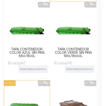
N.I.
VER ALTERNATIVAS
?
N.I.
VER ALT
TAPA CONTENEDOR
TAPA CONTENEDOR
COLOR AZUL SIN PINS
COLOR VERDE SIN PINS
660/800L
660/8000L
ID:
04057AZ
ID:
04047VE
PEDIR PRESUPUESTO €
PEDIR PRESUPUESTO €
OUTLET
N.I.
VER ALTERNATIVAS
?
N.I.
VER ALT