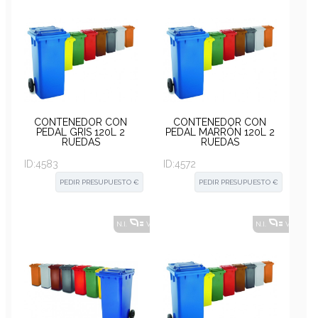
CONTENEDOR CON
CONTENEDOR CON
PEDAL GRIS 120L 2
PEDAL MARRÓN 120L 2
RUEDAS
RUEDAS
ID:
4583
ID:
4572
PEDIR PRESUPUESTO €
PEDIR PRESUPUESTO €
N.I.
VER ALTERNATIVAS
?
N.I.
VER ALT