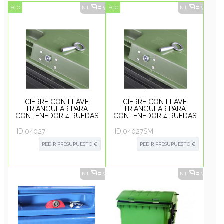
ECO
N.I.
VER ALTERNATIVAS
ECO
?
N.I.
VER ALT
CIERRE CON LLAVE
CIERRE CON LLAVE
TRIANGULAR PARA
TRIANGULAR PARA
CONTENEDOR 4 RUEDAS
CONTENEDOR 4 RUEDAS
(MONTADO)
(SIN MONTAR)
ID:
04027
ID:
04027SM
PEDIR PRESUPUESTO €
PEDIR PRESUPUESTO €
N.I.
VER ALTERNATIVAS
?
N.I.
VER ALT