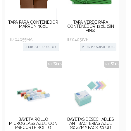
TAPA PARA CONTENEDOR
TAPA VERDE PARA
MARRÓN 360L
CONTENEDOR 120L (SIN
PINS)
ID:
04055MA
ID:
04051VE
PEDIR PRESUPUESTO €
PEDIR PRESUPUESTO €
N.I.
VER ALTERNATIVAS
?
N.I.
VER ALT
BAYETA ROLLO
BAYETAS DESECHABLES
MICROGLASS AZUL CON
ANTIBACTERIAS AZUL
PRECORTE ROLLO
80G/M2 PACK 50 UD