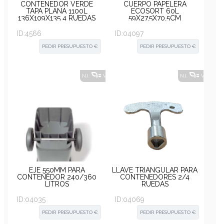
CONTENEDOR VERDE
CUERPO PAPELERA
TAPA PLANA 1100L
ECOSORT 60L
136X109X135 4 RUEDAS
59X27.5X70.5CM
ID:
4566
ID:
04097
PEDIR PRESUPUESTO €
PEDIR PRESUPUESTO €
N.I.
VER ALTERNATIVAS
?
N.I.
VER ALT
EJE 550MM PARA
LLAVE TRIANGULAR PARA
CONTENEDOR 240/360
CONTENEDORES 2/4
LITROS
RUEDAS
ID:
04035
ID:
04069
PEDIR PRESUPUESTO €
PEDIR PRESUPUESTO €