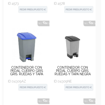
ID:
4573
ID:
4578
PEDIR PRESUPUESTO €
PEDIR PRESUPUESTO €
N.I.
VER ALTERNATIVAS
?
N.I.
VER ALT
CONTENEDOR CON
CONTENEDOR CON
PEDAL CUERPO GRIS
PEDAL CUERPO GRIS,
GRIS, RUEDAS Y TAPA
RUEDAS Y TAPA NEGRA
AZUL 70L 42X50X80CM
70L 42X50X80CM
ID:
04309AZ
ID:
04309NE
PEDIR PRESUPUESTO €
PEDIR PRESUPUESTO €
N.I.
VER ALTERNATIVAS
?
N.I.
VER ALT