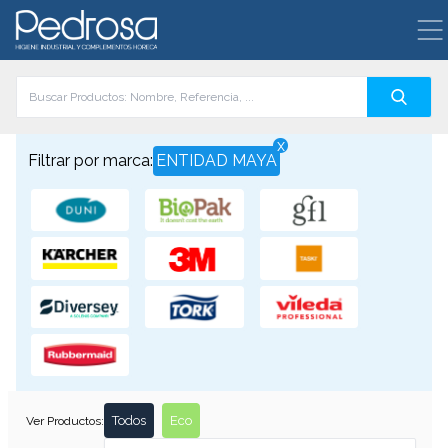
x
Filtrar por marca:
ENTIDAD MAYA
Todos
Eco
Ver Productos: