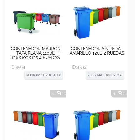
CONTENEDOR MARRÓN
CONTENEDOR SIN PEDAL
TAPA PLANA 1100L
AMARILLO 120L 2 RUEDAS
136X109X135 4 RUEDAS
ID:
4594
ID:
4592
PEDIR PRESUPUESTO €
PEDIR PRESUPUESTO €
N.I.
VER ALTERNATIVAS
?
N.I.
VER ALT