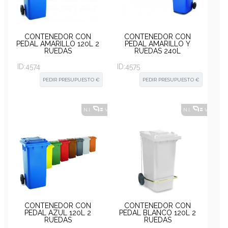
CONTENEDOR CON
CONTENEDOR CON
PEDAL AMARILLO 120L 2
PEDAL AMARILLO Y
RUEDAS
RUEDAS 240L
ID:
4574
ID:
4575
PEDIR PRESUPUESTO €
PEDIR PRESUPUESTO €
N.I.
VER ALTERNATIVAS
?
N.I.
VER ALT
CONTENEDOR CON
CONTENEDOR CON
PEDAL AZUL 120L 2
PEDAL BLANCO 120L 2
RUEDAS
RUEDAS