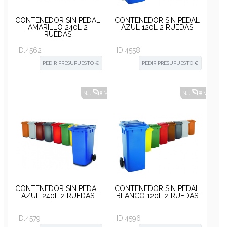
CONTENEDOR SIN PEDAL
CONTENEDOR SIN PEDAL
AMARILLO 240L 2
AZUL 120L 2 RUEDAS
RUEDAS
ID:
4562
ID:
4558
PEDIR PRESUPUESTO €
PEDIR PRESUPUESTO €
N.I.
VER ALTERNATIVAS
?
N.I.
VER ALT
CONTENEDOR SIN PEDAL
CONTENEDOR SIN PEDAL
AZUL 240L 2 RUEDAS
BLANCO 120L 2 RUEDAS
ID:
4579
ID:
4596