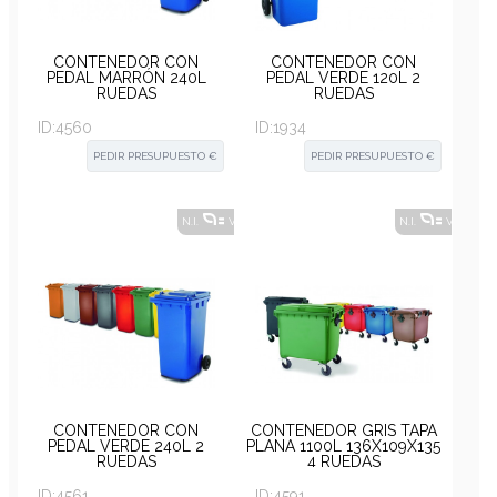
CONTENEDOR CON
CONTENEDOR CON
PEDAL MARRÓN 240L
PEDAL VERDE 120L 2
RUEDAS
RUEDAS
ID:
4560
ID:
1934
PEDIR PRESUPUESTO €
PEDIR PRESUPUESTO €
N.I.
VER ALTERNATIVAS
?
N.I.
VER ALT
CONTENEDOR CON
CONTENEDOR GRIS TAPA
PEDAL VERDE 240L 2
PLANA 1100L 136X109X135
RUEDAS
4 RUEDAS
ID:
4561
ID:
4591