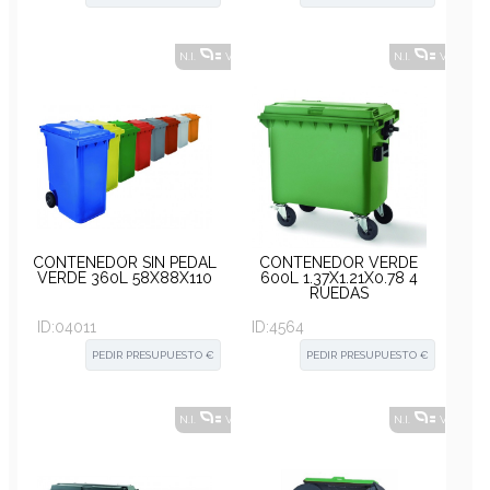
N.I.
VER ALTERNATIVAS
?
N.I.
VER ALT
CONTENEDOR SIN PEDAL
CONTENEDOR VERDE
VERDE 360L 58X88X110
600L 1.37X1.21X0.78 4
RUEDAS
ID:
04011
ID:
4564
PEDIR PRESUPUESTO €
PEDIR PRESUPUESTO €
N.I.
VER ALTERNATIVAS
?
N.I.
VER ALT