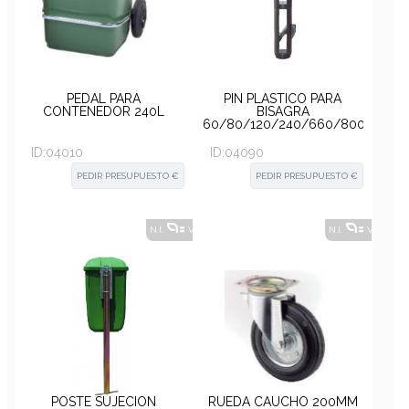
PEDAL PARA
PIN PLÁSTICO PARA
CONTENEDOR 240L
BISAGRA
60/80/120/240/660/800L.
ID:
04010
ID:
04090
PEDIR PRESUPUESTO €
PEDIR PRESUPUESTO €
N.I.
VER ALTERNATIVAS
?
N.I.
VER ALT
POSTE SUJECION
RUEDA CAUCHO 200MM