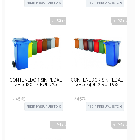
PEDIR PRESUPUESTO €
PEDIR PRESUPUESTO €
N.I.
VER ALTERNATIVAS
?
N.I.
VER ALT
CONTENEDOR SIN PEDAL
CONTENEDOR SIN PEDAL
GRIS 120L 2 RUEDAS
GRIS 240L 2 RUEDAS
ID:
4589
ID:
4576
PEDIR PRESUPUESTO €
PEDIR PRESUPUESTO €
N.I.
VER ALTERNATIVAS
?
N.I.
VER ALT