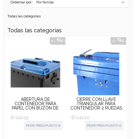
Ordernar por:
Por familia
Todas las categorías
Todas las categorías
N.I.
VER ALTERNATIVAS
?
N.I.
VER ALT
ABERTURA DE
CIERRE CON LLAVE
CONTENEDOR PARA
TRIANGULAR PARA
PAPEL CON BUZÓN DE
CONTENEDOR 2 RUEDAS
PLÁSTICO
(MONTADO)
ID:
04025
ID:
04020
PEDIR PRESUPUESTO €
PEDIR PRESUPUESTO €