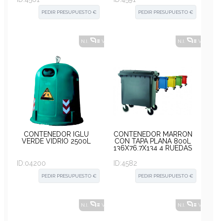
PEDIR PRESUPUESTO €
PEDIR PRESUPUESTO €
N.I.
VER ALTERNATIVAS
?
N.I.
VER ALT
CONTENEDOR IGLU
CONTENEDOR MARRÓN
VERDE VIDRIO 2500L
CON TAPA PLANA 800L
136X76,7X134 4 RUEDAS
ID:
04200
ID:
4582
PEDIR PRESUPUESTO €
PEDIR PRESUPUESTO €
N.I.
VER ALTERNATIVAS
?
N.I.
VER ALT