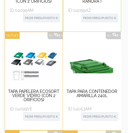
(CON 2 ORIFICIOS)
RANURA )
ID:
04099AM
ID:
04099AZ
PEDIR PRESUPUESTO €
PEDIR PRESUPUESTO €
OUTLET
N.I.
VER ALTERNATIVAS
?
N.I.
VER ALT
TAPA PAPELERA ECOSORT
TAPA PARA CONTENEDOR
VERDE VIDRIO (CON 2
AMARILLA 240L
ORIFICIOS)
ID:
04099VE
ID:
04053AM
PEDIR PRESUPUESTO €
PEDIR PRESUPUESTO €