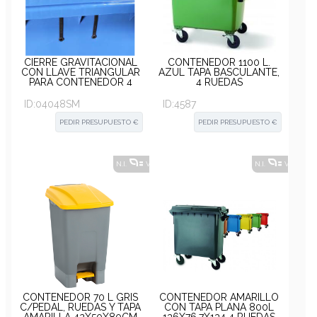
CIERRE GRAVITACIONAL
CONTENEDOR 1100 L.
CON LLAVE TRIANGULAR
AZUL TAPA BASCULANTE,
PARA CONTENEDOR 4
4 RUEDAS
RUEDAS (SIN MONTAR)
ID:
04048SM
ID:
4587
PEDIR PRESUPUESTO €
PEDIR PRESUPUESTO €
N.I.
VER ALTERNATIVAS
?
N.I.
VER ALT
CONTENEDOR 70 L GRIS
CONTENEDOR AMARILLO
C/PEDAL, RUEDAS Y TAPA
CON TAPA PLANA 800L