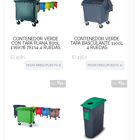
CONTENEDOR VERDE
CONTENEDOR VERDE
CON TAPA PLANA 800L
TAPA BASCULANTE 1100L
136X76,7X134 4 RUEDAS
4 RUEDAS
ID:
4581
ID:
4567
PEDIR PRESUPUESTO €
PEDIR PRESUPUESTO €
N.I.
VER ALTERNATIVAS
?
N.I.
VER ALT