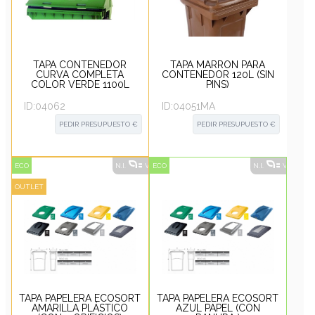
TAPA CONTENEDOR
TAPA MARRÓN PARA
CURVA COMPLETA
CONTENEDOR 120L (SIN
COLOR VERDE 1100L
PINS)
ID:
04062
ID:
04051MA
PEDIR PRESUPUESTO €
PEDIR PRESUPUESTO €
ECO
N.I.
VER ALTERNATIVAS
ECO
?
N.I.
VER ALT
OUTLET
TAPA PAPELERA ECOSORT
TAPA PAPELERA ECOSORT
AMARILLA PLÁSTICO
AZUL PAPEL (CON