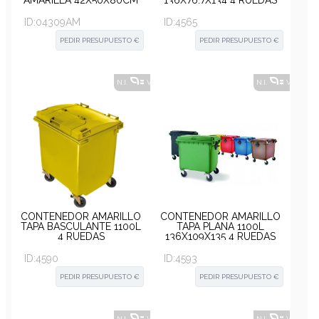
AMARILLA 42X50X80CM
136X76,7X134 4 RUEDAS
ID:
04309AM
ID:
4565
PEDIR PRESUPUESTO €
PEDIR PRESUPUESTO €
N.I.
VER ALTERNATIVAS
?
N.I.
VER ALT
CONTENEDOR AMARILLO
CONTENEDOR AMARILLO
TAPA BASCULANTE 1100L
TAPA PLANA 1100L
4 RUEDAS
136X109X135 4 RUEDAS
ID:
4590
ID:
4593
PEDIR PRESUPUESTO €
PEDIR PRESUPUESTO €
N.I.
VER ALTERNATIVAS
?
N.I.
VER ALT