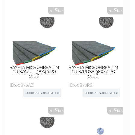
N.I.
VER ALTERNATIVAS
?
N.I.
VER ALT
BAYETA MICROFIBRA JIM
BAYETA MICROFIBRA JIM
GRIS/AZUL 38X40 PQ
GRIS/ROSA 38X40 PQ
10UD
10UD
ID:
00870AZ
ID:
00870RS
PEDIR PRESUPUESTO €
PEDIR PRESUPUESTO €
N.I.
VER ALTERNATIVAS
?
N.I.
VER ALT