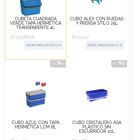
CUBETA CUADRADA
CUBO ALEX CON RUEDAS
VERDE TAPA HERMÉTICA
Y PRENSA STILO 25L
TRANSPARENTE 4L
ID:
04388VE
ID:
04217
PEDIR PRESUPUESTO €
PEDIR PRESUPUESTO €
N.I.
VER ALTERNATIVAS
?
N.I.
VER ALT
CUBO AZUL CON TAPA
CUBO CRISTALERO ASA
HERMÉTICA LCM 8L
PLÁSTICO SIN
ESCURRIDOR 10L