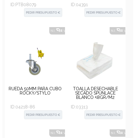
ID:
PTB08079
ID:
04391
PEDIR PRESUPUESTO €
PEDIR PRESUPUESTO €
N.I.
VER ALTERNATIVAS
?
N.I.
VER ALT
RUEDA 50MM PARA CUBO
TOALLA DESECHABLE
ROCKY/STYLO
SECADO SPUNLACE
BLANCO 58GR/M2
80X40CM PQ 100UD
ID:
04218-86
ID:
03313
PEDIR PRESUPUESTO €
PEDIR PRESUPUESTO €
N.I.
VER ALTERNATIVAS
?
N.I.
VER ALT