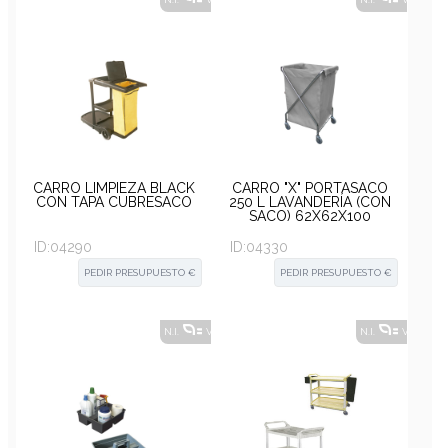
CARRO LIMPIEZA BLACK
CARRO "X" PORTASACO
CON TAPA CUBRESACO
250 L LAVANDERÍA (CON
SACO) 62X62X100
ID:
04290
ID:
04330
PEDIR PRESUPUESTO €
PEDIR PRESUPUESTO €
N.I.
VER ALTERNATIVAS
?
N.I.
VER ALT