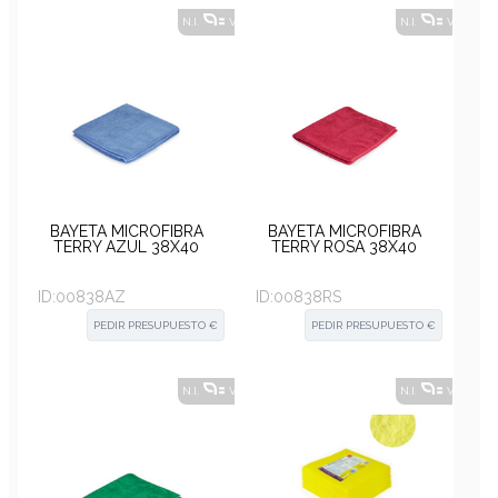
N.I.
VER ALTERNATIVAS
?
N.I.
VER ALT
BAYETA MICROFIBRA
BAYETA MICROFIBRA
TERRY AZUL 38X40
TERRY ROSA 38X40
ID:
00838AZ
ID:
00838RS
PEDIR PRESUPUESTO €
PEDIR PRESUPUESTO €
N.I.
VER ALTERNATIVAS
?
N.I.
VER ALT