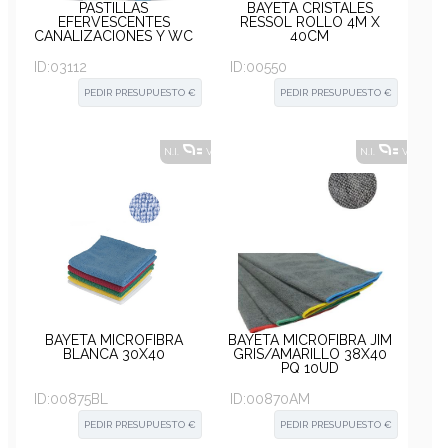
PASTILLAS
BAYETA CRISTALES
EFERVESCENTES
RESSOL ROLLO 4M X
CANALIZACIONES Y WC
40CM
BOTE 24UD
ID:
03112
ID:
00550
PEDIR PRESUPUESTO €
PEDIR PRESUPUESTO €
N.I.
VER ALTERNATIVAS
?
N.I.
VER ALT
BAYETA MICROFIBRA
BAYETA MICROFIBRA JIM
BLANCA 30X40
GRIS/AMARILLO 38X40
PQ 10UD
ID:
00875BL
ID:
00870AM
PEDIR PRESUPUESTO €
PEDIR PRESUPUESTO €