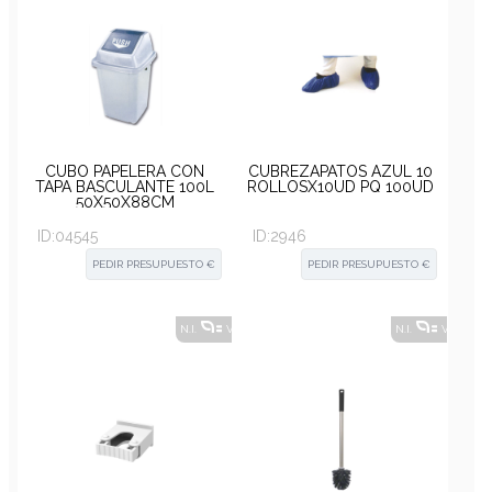
CUBO PAPELERA CON
CUBREZAPATOS AZUL 10
TAPA BASCULANTE 100L
ROLLOSX10UD PQ 100UD
50X50X88CM
ID:
04545
ID:
2946
PEDIR PRESUPUESTO €
PEDIR PRESUPUESTO €
N.I.
VER ALTERNATIVAS
?
N.I.
VER ALT