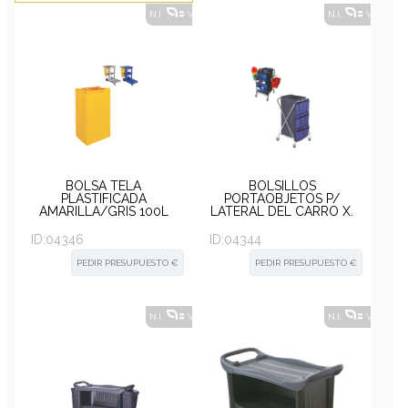
N.I.
VER ALTERNATIVAS
?
N.I.
VER ALT
BOLSA TELA
BOLSILLOS
PLASTIFICADA
PORTAOBJETOS P/
AMARILLA/GRIS 100L
LATERAL DEL CARRO X.
PARA CARRO RUBBY
ID:
04346
ID:
04344
PEDIR PRESUPUESTO €
PEDIR PRESUPUESTO €
N.I.
VER ALTERNATIVAS
?
N.I.
VER ALT