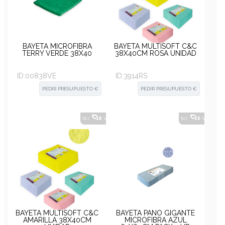
BAYETA MICROFIBRA
BAYETA MULTISOFT C&C
TERRY VERDE 38X40
38X40CM ROSA UNIDAD
ID:
00838VE
ID:
3914RS
PEDIR PRESUPUESTO €
PEDIR PRESUPUESTO €
N.I.
VER ALTERNATIVAS
?
N.I.
VER ALT
BAYETA MULTISOFT C&C
BAYETA PAÑO GIGANTE
AMARILLA 38X40CM
MICROFIBRA AZUL