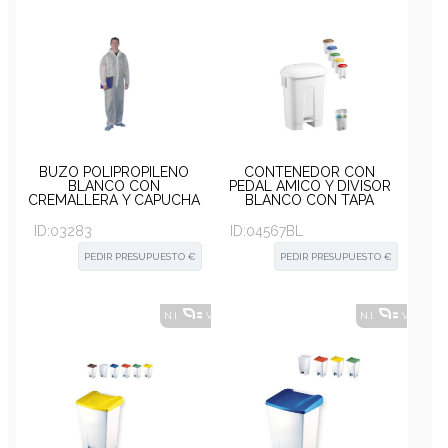
BUZO POLIPROPILENO
CONTENEDOR CON
BLANCO CON
PEDAL AMICO Y DIVISOR
CREMALLERA Y CAPUCHA
BLANCO CON TAPA
BLANCA 60L (2X30)
ID:
03283
ID:
04567BL
PEDIR PRESUPUESTO €
PEDIR PRESUPUESTO €
N.I.
VER ALTERNATIVAS
?
N.I.
VER ALT