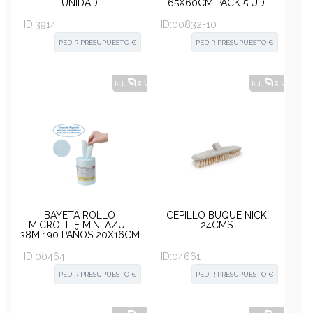
UNIDAD
65X60CM PACK 5 UD
ID:
3914
ID:
00832-10
PEDIR PRESUPUESTO €
PEDIR PRESUPUESTO €
N.I.
VER ALTERNATIVAS
?
N.I.
VER ALT
BAYETA ROLLO
CEPILLO BUQUE NICK
MICROLITE MINI AZUL
24CMS
38M 190 PAÑOS 20X16CM
ID:
00464
ID:
04661
PEDIR PRESUPUESTO €
PEDIR PRESUPUESTO €