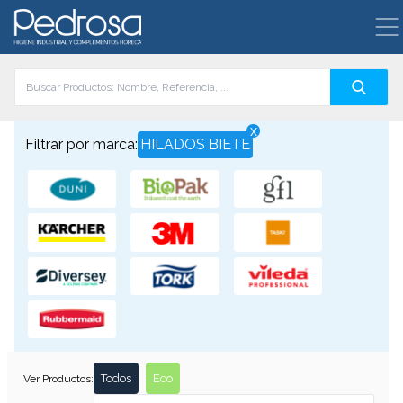
x
Filtrar por marca:
HILADOS BIETE
Todos
Eco
Ver Productos: