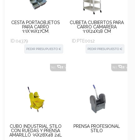
CESTA PORTAOBJETOS
CUBETA CUBIERTOS PARA
PARA CARRO
CARRO CAMARERA
33X39X17CM.
33X24X18 CM
ID:
04379
ID:
PTE0012
PEDIR PRESUPUESTO €
PEDIR PRESUPUESTO €
N.I.
VER ALTERNATIVAS
?
N.I.
VER ALT
CUBO INDUSTRIAL STILO
PRENSA PROFESIONAL
CON RUEDAS Y PRENSA
STILO
AMARILLO 35X28X48 24L