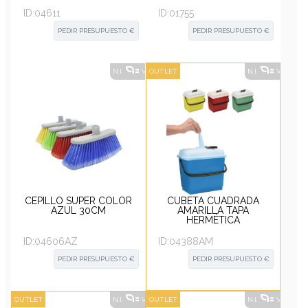
ID:
04611
ID:
01755
PEDIR PRESUPUESTO €
PEDIR PRESUPUESTO €
N.I.
VER ALTERNATIVAS
OUTLET
?
N.I.
VER ALT
CEPILLO SUPER COLOR
CUBETA CUADRADA
AZUL 30CM
AMARILLA TAPA
HERMÉTICA
TRANSPARENTE 4L
ID:
04606AZ
ID:
04388AM
PEDIR PRESUPUESTO €
PEDIR PRESUPUESTO €
OUTLET
N.I.
VER ALTERNATIVAS
OUTLET
?
N.I.
VER ALT