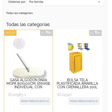
Ordernar por:
Por familia
Todas las categorías
Todas las categorías
OUTLET
N.I.
VER ALTERNATIVAS
?
N.I.
VER ALT
GASA ALGODÓN PARA
BOLSA TELA
MOPA 80X100CM, ENVASE
PLASTIFICADA AMARILLA
INDIVIDUAL CON
CON CREMALLERA 100L
ETIQUETA
PARA CARRO RUBBY
ID:
00583-1
ID:
04347
PEDIR PRESUPUESTO €
PEDIR PRESUPUESTO €