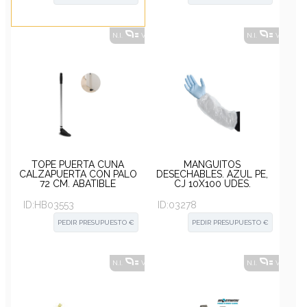
N.I.
VER ALTERNATIVAS
?
N.I.
VER ALT
TOPE PUERTA CUÑA
MANGUITOS
CALZAPUERTA CON PALO
DESECHABLES. AZUL PE,
72 CM. ABATIBLE
CJ 10X100 UDES.
ID:
HB03553
ID:
03278
PEDIR PRESUPUESTO €
PEDIR PRESUPUESTO €
N.I.
VER ALTERNATIVAS
?
N.I.
VER ALT