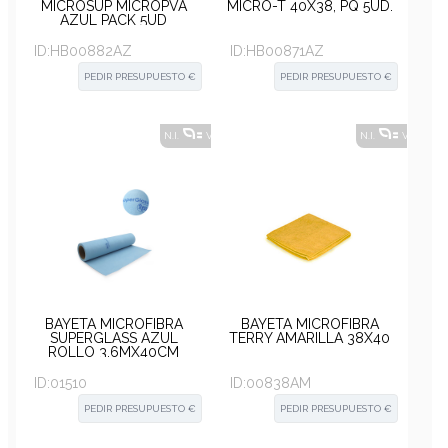
MICROSUP MICROPVA
MICRO-T 40X38, PQ 5UD.
AZUL PACK 5UD
ID:
HB00882AZ
ID:
HB00871AZ
PEDIR PRESUPUESTO €
PEDIR PRESUPUESTO €
N.I.
VER ALTERNATIVAS
?
N.I.
VER ALT
BAYETA MICROFIBRA
BAYETA MICROFIBRA
SUPERGLASS AZUL
TERRY AMARILLA 38X40
ROLLO 3,6MX40CM
ID:
01510
ID:
00838AM
PEDIR PRESUPUESTO €
PEDIR PRESUPUESTO €