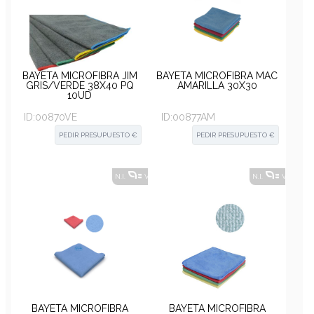
BAYETA MICROFIBRA JIM
BAYETA MICROFIBRA MAC
GRIS/VERDE 38X40 PQ
AMARILLA 30X30
10UD
ID:
00870VE
ID:
00877AM
PEDIR PRESUPUESTO €
PEDIR PRESUPUESTO €
N.I.
VER ALTERNATIVAS
?
N.I.
VER ALT
BAYETA MICROFIBRA
BAYETA MICROFIBRA