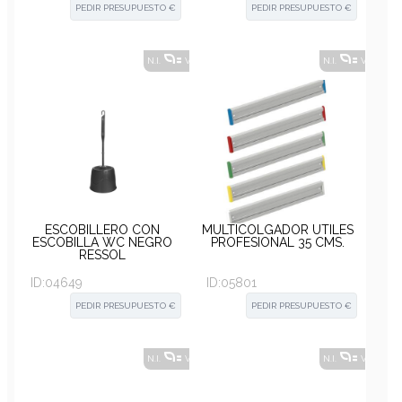
PEDIR PRESUPUESTO €
PEDIR PRESUPUESTO €
N.I.
VER ALTERNATIVAS
?
N.I.
VER ALT
ESCOBILLERO CON
MULTICOLGADOR ÚTILES
ESCOBILLA WC NEGRO
PROFESIONAL 35 CMS.
RESSOL
ID:
04649
ID:
05801
PEDIR PRESUPUESTO €
PEDIR PRESUPUESTO €
N.I.
VER ALTERNATIVAS
?
N.I.
VER ALT