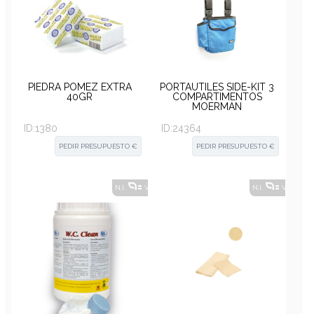
PIEDRA PÓMEZ EXTRA
PORTAÚTILES SIDE-KIT 3
40GR
COMPARTIMENTOS
MOERMAN
ID:
1380
ID:
24364
PEDIR PRESUPUESTO €
PEDIR PRESUPUESTO €
N.I.
VER ALTERNATIVAS
?
N.I.
VER ALT