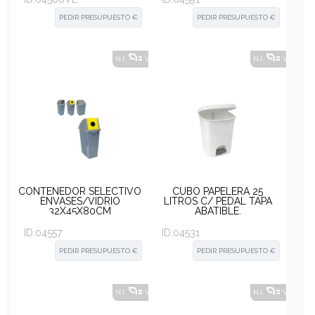
PEDIR PRESUPUESTO €
PEDIR PRESUPUESTO €
N.I.
VER ALTERNATIVAS
?
N.I.
VER ALT
CONTENEDOR SELECTIVO
CUBO PAPELERA 25
ENVASES/VIDRIO
LITROS C/ PEDAL TAPA
32X45X80CM
ABATIBLE.
ID:
04557
ID:
04531
PEDIR PRESUPUESTO €
PEDIR PRESUPUESTO €
N.I.
VER ALTERNATIVAS
?
N.I.
VER ALT