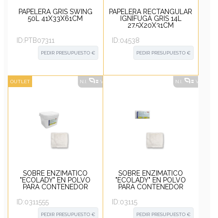
PAPELERA GRIS SWING
PAPELERA RECTANGULAR
50L 41X33X61CM
IGNÍFUGA GRIS 14L
27.5X20X31CM
ID:
PTB07311
ID:
04538
PEDIR PRESUPUESTO €
PEDIR PRESUPUESTO €
OUTLET
N.I.
VER ALTERNATIVAS
?
N.I.
VER ALT
SOBRE ENZIMÁTICO
SOBRE ENZIMÁTICO
"ECOLADY" EN POLVO
"ECOLADY" EN POLVO
PARA CONTENEDOR
PARA CONTENEDOR
HIGIÉNICO, BOTE 150 UD.
HIGIÉNICO, PAQ 10 UD.
ID:
0311555
ID:
03115
PEDIR PRESUPUESTO €
PEDIR PRESUPUESTO €