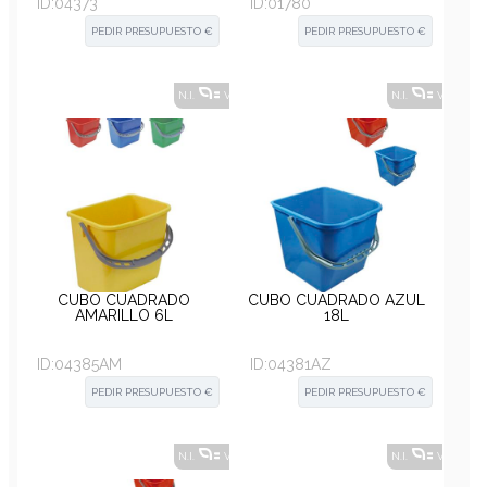
ID:
04373
ID:
01780
PEDIR PRESUPUESTO €
PEDIR PRESUPUESTO €
N.I.
VER ALTERNATIVAS
?
N.I.
VER ALT
CUBO CUADRADO
CUBO CUADRADO AZUL
AMARILLO 6L
18L
ID:
04385AM
ID:
04381AZ
PEDIR PRESUPUESTO €
PEDIR PRESUPUESTO €
N.I.
VER ALTERNATIVAS
?
N.I.
VER ALT