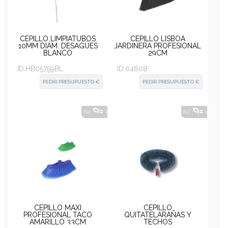
CEPILLO LIMPIATUBOS
CEPILLO LISBOA
10MM DIÁM. DESAGÜES
JARDINERA PROFESIONAL
BLANCO
29CM
ID:
HB05759BL
ID:
04608
PEDIR PRESUPUESTO €
PEDIR PRESUPUESTO €
N.I.
VER ALTERNATIVAS
?
N.I.
VER ALT
CEPILLO MAXI
CEPILLO
PROFESIONAL TACO
QUITATELARAÑAS Y
AMARILLO 33CM
TECHOS