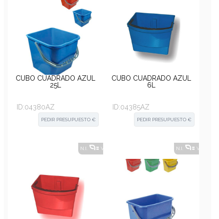
CUBO CUADRADO AZUL
CUBO CUADRADO AZUL
25L
6L
ID:
04380AZ
ID:
04385AZ
PEDIR PRESUPUESTO €
PEDIR PRESUPUESTO €
N.I.
VER ALTERNATIVAS
?
N.I.
VER ALT