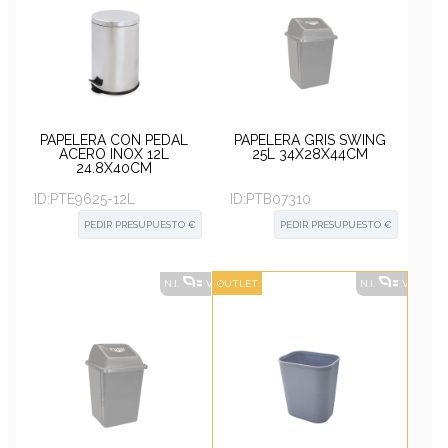
PAPELERA CON PEDAL
PAPELERA GRIS SWING
ACERO INOX 12L
25L 34X28X44CM
24.8X40CM
ID:
PTE9625-12L
ID:
PTB07310
PEDIR PRESUPUESTO €
PEDIR PRESUPUESTO €
N.I.
VER ALTERNATIVAS
OUTLET
?
N.I.
VER ALT