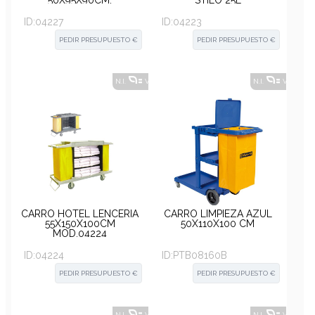
50X95X90CM.
STILO 25L
ID:
04227
ID:
04223
PEDIR PRESUPUESTO €
PEDIR PRESUPUESTO €
N.I.
VER ALTERNATIVAS
?
N.I.
VER ALT
CARRO HOTEL LENCERÍA
CARRO LIMPIEZA AZUL
55X150X100CM
50X110X100 CM
MOD.04224
ID:
04224
ID:
PTB08160B
PEDIR PRESUPUESTO €
PEDIR PRESUPUESTO €
N.I.
VER ALTERNATIVAS
?
N.I.
VER ALT