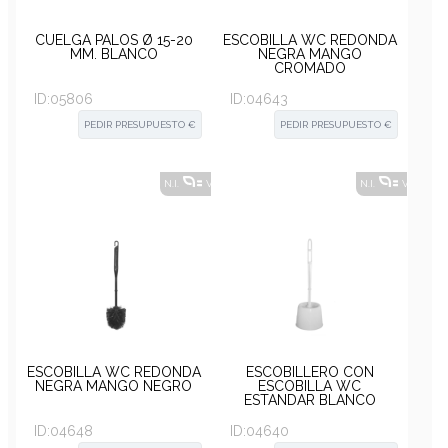
CUELGA PALOS Ø 15-20
ESCOBILLA WC REDONDA
MM. BLANCO
NEGRA MANGO
CROMADO
ID:
05806
ID:
04643
PEDIR PRESUPUESTO €
PEDIR PRESUPUESTO €
N.I.
VER ALTERNATIVAS
?
N.I.
VER ALT
ESCOBILLA WC REDONDA
ESCOBILLERO CON
NEGRA MANGO NEGRO
ESCOBILLA WC
ESTANDAR BLANCO
RESSOL
ID:
04648
ID:
04640