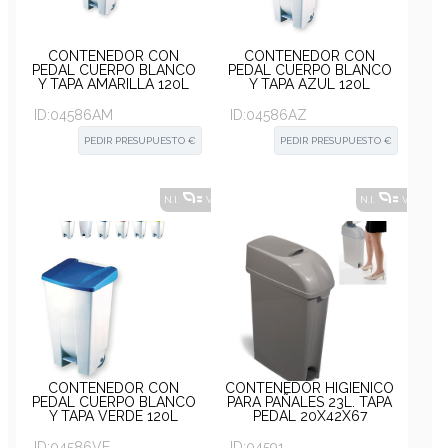
CONTENEDOR CON
CONTENEDOR CON
PEDAL CUERPO BLANCO
PEDAL CUERPO BLANCO
Y TAPA AMARILLA 120L
Y TAPA AZUL 120L
PRACTIK 52X43X85CM
PRACTIK 52X43X85CM
ID:
04586AM
ID:
04586AZ
PEDIR PRESUPUESTO €
PEDIR PRESUPUESTO €
N.I.
VER ALTERNATIVAS
?
N.I.
VER ALT
CONTENEDOR CON
CONTENEDOR HIGIÉNICO
PEDAL CUERPO BLANCO
PARA PAÑALES 23L. TAPA
Y TAPA VERDE 120L
PEDAL 20X42X67
PRACTIK 52X43X85CM
ID:
04586VE
ID:
04591